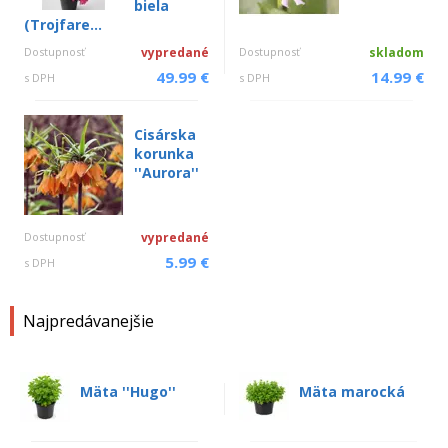
biela
(Trojfare...
Dostupnosť
vypredané
Dostupnosť
skladom
49.99 €
14.99 €
s DPH
s DPH
Cisárska
korunka
''Aurora''
Dostupnosť
vypredané
5.99 €
s DPH
Najpredávanejšie
Mäta ''Hugo''
Mäta marocká