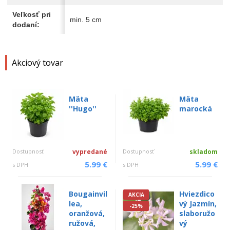
Veľkosť pri
min. 5 cm
dodaní:
Akciový tovar
Mäta
Mäta
''Hugo''
marocká
Dostupnosť
vypredané
Dostupnosť
skladom
5.99 €
5.99 €
s DPH
s DPH
Bougainvil
Hviezdico
AKCIA
lea,
vý Jazmín,
-25%
oranžová,
slaboružo
ružová,
vý