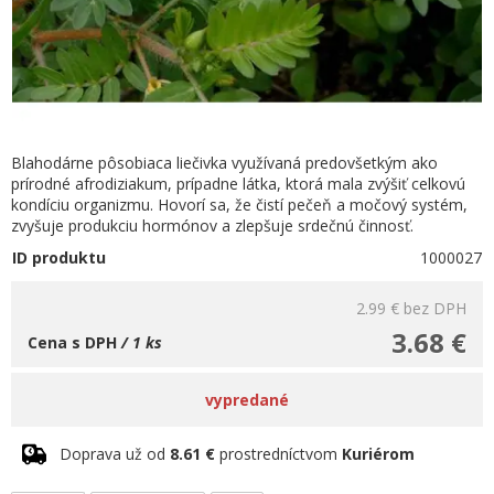
Blahodárne pôsobiaca liečivka využívaná predovšetkým ako
prírodné afrodiziakum, prípadne látka, ktorá mala zvýšiť celkovú
kondíciu organizmu. Hovorí sa, že čistí pečeň a močový systém,
zvyšuje produkciu hormónov a zlepšuje srdečnú činnosť.
ID produktu
1000027
2.99 €
bez DPH
3.68 €
Cena s DPH
/ 1 ks
vypredané
Doprava už od
8.61 €
prostredníctvom
Kuriérom