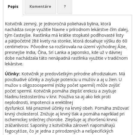
Popis
Komentáre
?
Kotvičník zemný, je jednoročná poliehavá bylina, ktorá
nachádza svoje využitie hlavne v prírodnom lekárstve čím ďalej,
tým častejšie. Rastlinka má krátke stopkaté podlhovasté listy
a päťpočetné žlté kvety na stonke, ktorá dosahuje výšku do 60
centimetrov. Pôvodne sa rozširovala na území východnej Ázie,
presnejšie India, Čína, Srí Lanka a Japonsko, kde už v dávnej
dobe nachádzala táto nenápadná rastlinka využitie v tradičnom
lekárstve.
Účinky:
Kotvičník je predovšetkým prírodne afrodiziakum. Má
povzbudivé účinky a zvyšuje potenciu u mužov a aj u žien. U
mužov s oligozoospermií (nízky počet spermií) môže zvýšiť
počet spermií. Kotvičník pomáha zlepšiť erekciu a zvyšuje
hladinu testosterónu v krvi. Používa sa aj ako liek proti
neplodnosti, impotencii a erektilnej
dysfunkcií. Má priaznivé účinky na krvný obeh. Pomáha znižovať
krvný cholesterol. Znižuje aj krvný tlak a pomáha napríklad pri
ischemickej srdečnej chorobe. Zlepšuje aj zhoršenú krvnú
zrážanlivosť. Saponíny z kotvičníka zároveň napomáhajú
fagocytóze, čo je jedna z prirodzených a nešpecifických