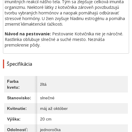
imunitných reakcií nášho tela. Tým sa zlepšuje celková imunita
organizmu. Niektoré látky z kotvičníka zároveň povzbudzujú
tvorbu vybraných hormónov a naopak pomáhajú odbúravať
stresové hormóny. U žien zvyšuje hladinu estrogénu a pomáha
zmierniť klimakterické ťažkosti.
Návod na pestovanie:
Pestovanie Kotvičníka nie je náročné.
Rastlinka obľubuje slnečné a suché miesto. Neznáša
premokrenie pôdy.
Špecifikácia
Farba
žltá
kvetu:
Stanovisko:
slnečné
Kvitnutie:
máj až október
Výška:
20 cm
Odolnosť:
jednoročka