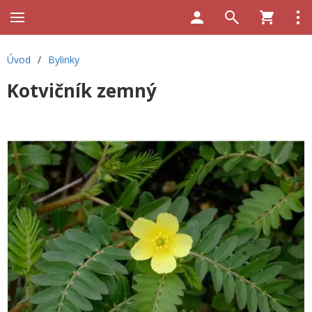
Úvod
/
Bylinky
Kotvičník zemný