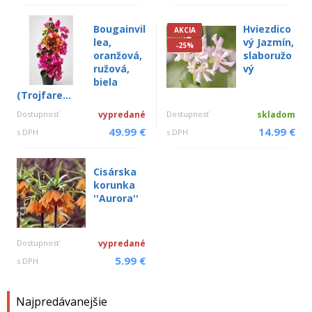
Bougainvil
Hviezdico
AKCIA
lea,
vý Jazmín,
-25%
oranžová,
slaboružo
ružová,
vý
biela
(Trojfare...
Dostupnosť
vypredané
Dostupnosť
skladom
49.99 €
14.99 €
s DPH
s DPH
Cisárska
korunka
''Aurora''
Dostupnosť
vypredané
5.99 €
s DPH
Najpredávanejšie