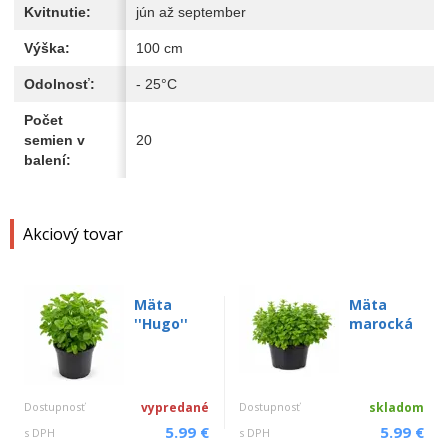
Kvitnutie:
jún až september
Výška:
100 cm
Odolnosť:
- 25°C
Počet
semien v
20
balení:
Akciový tovar
Mäta
Mäta
''Hugo''
marocká
Dostupnosť
vypredané
Dostupnosť
skladom
5.99 €
5.99 €
s DPH
s DPH