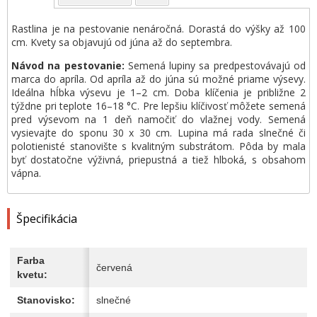
Rastlina je na pestovanie nenáročná. Dorastá do výšky až 100
cm. Kvety sa objavujú od júna až do septembra.
Návod na pestovanie:
Semená lupiny sa predpestovávajú od
marca do apríla. Od apríla až do júna sú možné priame výsevy.
Ideálna hĺbka výsevu je 1–2 cm. Doba klíčenia je približne 2
týždne pri teplote 16–18 °C. Pre lepšiu klíčivosť môžete semená
pred výsevom na 1 deň namočiť do vlažnej vody. Semená
vysievajte do sponu 30 x 30 cm. Lupina má rada slnečné či
polotienisté stanovište s kvalitným substrátom. Pôda by mala
byť dostatočne výživná, priepustná a tiež hlboká, s obsahom
vápna.
Špecifikácia
Farba
červená
kvetu:
Stanovisko:
slnečné