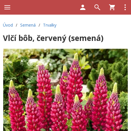
Úvod
/
Semená
/
Trvalky
Vlčí bôb, červený (semená)