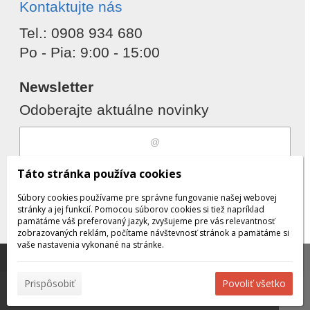
Kontaktujte nás
Tel.: 0908 934 680
Po - Pia: 9:00 - 15:00
Newsletter
Odoberajte aktuálne novinky
Súhlasím s
spracovaním osobných
Táto stránka používa cookies
údajov
Súbory cookies používame pre správne fungovanie našej webovej
stránky a jej funkcií. Pomocou súborov cookies si tiež napríklad
pamätáme váš preferovaný jazyk, zvyšujeme pre vás relevantnosť
zobrazovaných reklám, počítame návštevnosť stránok a pamätáme si
Odobrať
Pridať
vaše nastavenia vykonané na stránke.
Táto stránka používa súbory cookies, ktoré nám
pomáhajú poskytovať služby. Používaním našich služieb
✖
Prispôsobiť
Povoliť všetko
vyjadrujete súhlas s používaním súborov cookies.
Viac
© 2026 WEXBO |
www.wexbo.com
|
Prihlásiť
informácií nájdete tu.