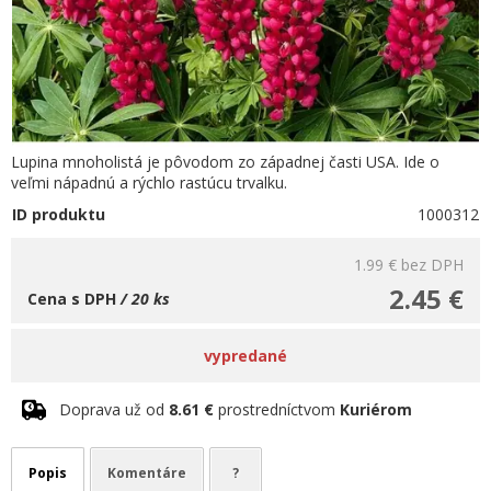
Lupina mnoholistá je pôvodom zo západnej časti USA. Ide o
veľmi nápadnú a rýchlo rastúcu trvalku.
ID produktu
1000312
1.99 €
bez DPH
2.45 €
Cena s DPH
/ 20 ks
vypredané
Doprava už od
8.61 €
prostredníctvom
Kuriérom
Popis
Komentáre
?