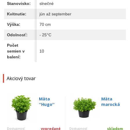
Stanovisko:
slnečné
Kvitnutie:
jún až september
Výška:
70 cm
Odolnosť:
- 25°C
Počet
semien v
10
balení:
Akciový tovar
Mäta
Mäta
''Hugo''
marocká
Dostupnosť
vypredané
Dostupnosť
skladom