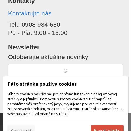
Kontakty
Kontaktujte nás
Tel.: 0908 934 680
Po - Pia: 9:00 - 15:00
Newsletter
Odoberajte aktuálne novinky
Súhlasím s
spracovaním osobných
Táto stránka používa cookies
údajov
Súbory cookies používame pre správne fungovanie našej webovej
stránky a jej funkcií. Pomocou súborov cookies si tiež napríklad
pamätáme váš preferovaný jazyk, zvyšujeme pre vás relevantnosť
zobrazovaných reklám, počítame návštevnosť stránok a pamätáme si
Odobrať
Pridať
vaše nastavenia vykonané na stránke.
Táto stránka používa súbory cookies, ktoré nám
pomáhajú poskytovať služby. Používaním našich služieb
✖
Prispôsobiť
Povoliť všetko
vyjadrujete súhlas s používaním súborov cookies.
Viac