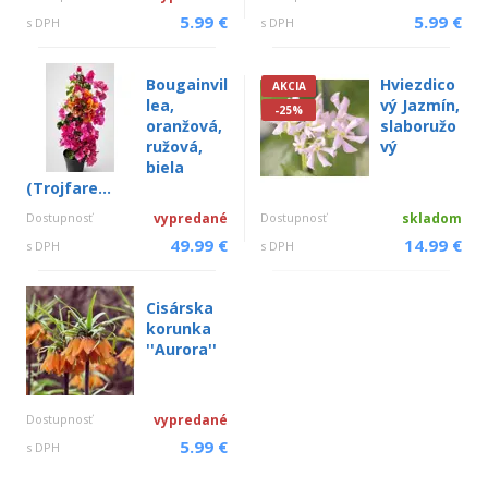
5.99 €
5.99 €
s DPH
s DPH
Bougainvil
Hviezdico
AKCIA
lea,
vý Jazmín,
-25%
oranžová,
slaboružo
ružová,
vý
biela
(Trojfare...
Dostupnosť
vypredané
Dostupnosť
skladom
49.99 €
14.99 €
s DPH
s DPH
Cisárska
korunka
''Aurora''
Dostupnosť
vypredané
5.99 €
s DPH