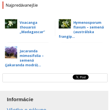
Najpredávanejšie
Voacanga
Hymenosporum
thouarsii
flavum – semená
„Madagascar“
(austrálska
frangip...
Jacaranda
mimosifolia –
semená
(jakaranda modrá)...
Informácie
Všetko o nákupe