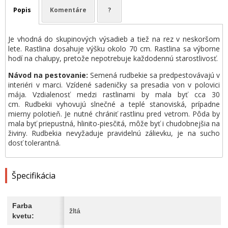
Popis
Komentáre
?
Je vhodná do skupinových výsadieb a tiež na rez v neskoršom
lete. Rastlina dosahuje výšku okolo 70 cm. Rastlina sa výborne
hodí na chalupy, pretože nepotrebuje každodennú starostlivosť.
Návod na pestovanie:
Semená rudbekie sa predpestovávajú v
interiéri v marci. Vzídené sadeničky sa presadia von v polovici
mája. Vzdialenosť medzi rastlinami by mala byť cca 30
cm. Rudbekii vyhovujú slnečné a teplé stanoviská, prípadne
mierny polotieň. Je nutné chrániť rastlinu pred vetrom. Pôda by
mala byť priepustná, hlinito-piesčitá, môže byť i chudobnejšia na
živiny. Rudbekia nevyžaduje pravidelnú zálievku, je na sucho
dosť tolerantná.
Špecifikácia
Farba
žltá
kvetu: