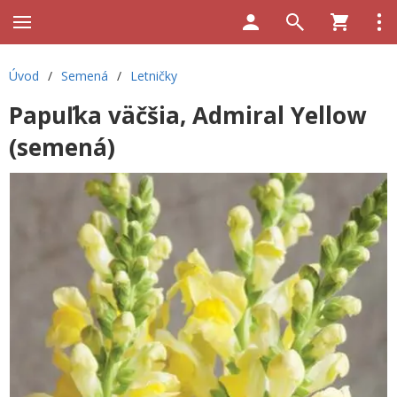
Úvod
/
Semená
/
Letničky
Papuľka väčšia, Admiral Yellow
(semená)