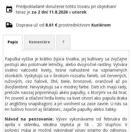
Predpokladané doručenie tohto tovaru pri objednaní
teraz je
za 2 dni
11.8.2026
v
utorok
Doprava už od
8.61 €
prostredníctvom
Kuriérom
Popis
Komentáre
?
Papuľka vyššia je krátko žijúca trvalka, jej kultivary sa zvyčajne
pestujú ako polotrvalé letničky, alebo dvojročné rastliny. Vytvára
oválno valcovité kvety, tesne nahustené na vzpriamených
stonkách. Vyskytujú sa v širokom rozsahu farieb, od červených,
ružových, cez fialové, žlté, biele, bronzové, oranžové až po
dvojfarebné. Nevyskytujú sa v modrej farbe. Deti ich majú rady,
pretože naozaj pripomínajú akési papuľky, s ktorými sa dá hrať.
Pri zovretí a stlačení hrdla kvetu sa kvet otvorí ako papuľa draka
(z angličtiny snapdragon) a pri uvoľnení sa zase zavrie. U nás sa
im ľudovo hovorí aj škľabinec, zajačie papuľky alebo žabky.
Návod na pestovanie:
Výsev vykonávame od februára do
apríla v skleníku, ideálna teplota je 18 - 20 stupňov. V
polovici mája je možné vykonávať výsev priamo do záhonov.