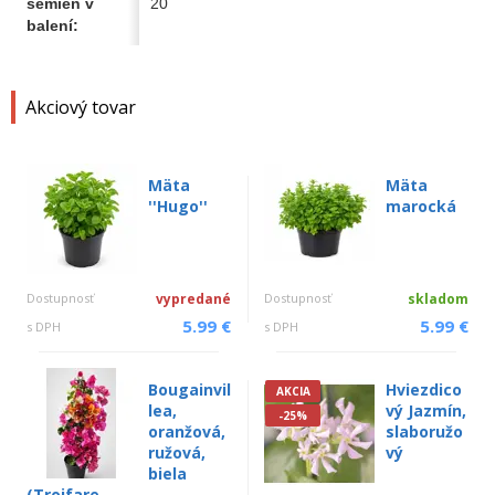
semien v
20
balení:
Akciový tovar
Mäta
Mäta
''Hugo''
marocká
Dostupnosť
vypredané
Dostupnosť
skladom
5.99 €
5.99 €
s DPH
s DPH
Bougainvil
Hviezdico
AKCIA
lea,
vý Jazmín,
-25%
oranžová,
slaboružo
ružová,
vý
biela
(Trojfare...