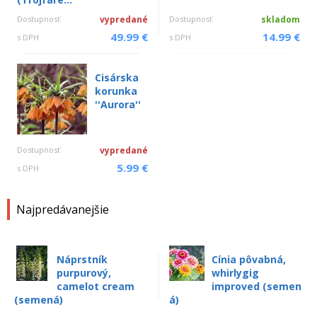
Dostupnosť
vypredané
Dostupnosť
skladom
49.99 €
14.99 €
s DPH
s DPH
Cisárska
korunka
''Aurora''
Dostupnosť
vypredané
5.99 €
s DPH
Najpredávanejšie
Náprstník
Cínia pôvabná,
purpurový,
whirlygig
camelot cream
improved (semen
(semená)
á)