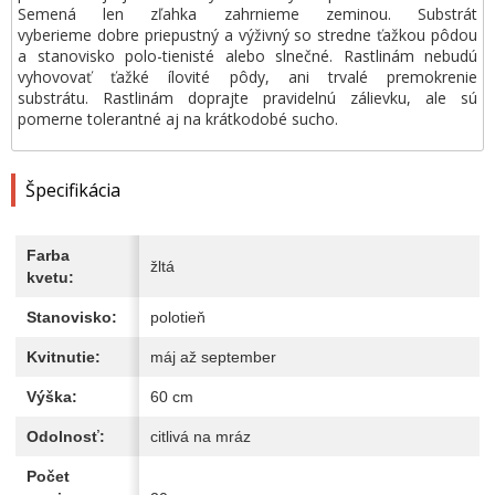
Semená len zľahka zahrnieme zeminou. Substrát
vyberieme dobre priepustný a výživný so stredne ťažkou pôdou
a stanovisko polo-tienisté alebo slnečné. Rastlinám nebudú
vyhovovať ťažké ílovité pôdy, ani trvalé premokrenie
substrátu. Rastlinám doprajte pravidelnú zálievku, ale sú
pomerne tolerantné aj na krátkodobé sucho.
Špecifikácia
Farba
žltá
kvetu:
Stanovisko:
polotieň
Kvitnutie:
máj až september
Výška:
60 cm
Odolnosť:
citlivá na mráz
Počet