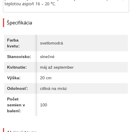
teplotou aspoň 16 – 20 °C.
Špecifikácia
Farba
svetlomodrá
kvetu:
Stanovisko:
slnečné
Kvitnutie:
máj až september
Výška:
20 cm
Odolnosť:
citlivá na mráz
Počet
semien v
100
balení: