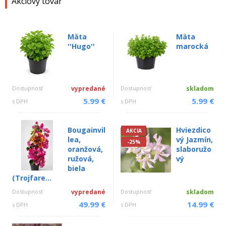
Akciový tovar
Mäta
Mäta
''Hugo''
marocká
Dostupnosť
vypredané
Dostupnosť
skladom
5.99 €
5.99 €
s DPH
s DPH
Bougainvil
Hviezdico
AKCIA
lea,
vý Jazmín,
-25%
oranžová,
slaboružo
ružová,
vý
biela
(Trojfare...
Dostupnosť
vypredané
Dostupnosť
skladom
49.99 €
14.99 €
s DPH
s DPH