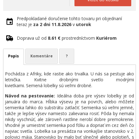
Predpokladané doručenie tohto tovaru pri objednaní
teraz je
za 2 dni
11.8.2026
v
utorok
Doprava už od
8.61 €
prostredníctvom
Kuriérom
Popis
Komentáre
?
Pochádza z Afriky, kde rastie ako trvalka. U nás sa pestuje ako
letnička. Kvitne drobnými svetlo modrými
kvietkami. Semená lobelky sú veľmi drobné.
Návod na pestovanie:
Ideálna doba pre výsev lobelky je od
januára do marca. Hĺbka výsevu je na povrch, alebo môžete
semienka ľahko do substrátu zatlačiť. Semienka sú veľmi jemné,
takže je lepšie výsev namiesto zalievania rosiť. Pôda by nemala
nikdy vyschnúť, ale zároveň rastline nerobí dobre premokrenie.
Vhodné je umiestniť semienka pod fóliu a dopriať im cez deň čo
najviac svetla. Lobelka sa presádza na vonkajšie stanovisko v 2.
polovici mája. Stanovisko by malo byť slnečné alebo polotieň, s