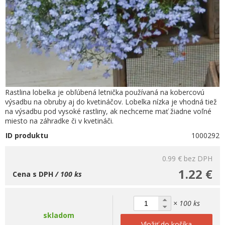
Rastlina lobelka je obľúbená letnička používaná na kobercovú
výsadbu na obruby aj do kvetináčov. Lobelka nízka je vhodná tiež
na výsadbu pod vysoké rastliny, ak nechceme mať žiadne voľné
miesto na záhradke či v kvetináči.
ID produktu
1000292
0.99 €
bez DPH
1.22 €
Cena s DPH
/ 100 ks
× 100 ks
skladom
Vložiť do košíka