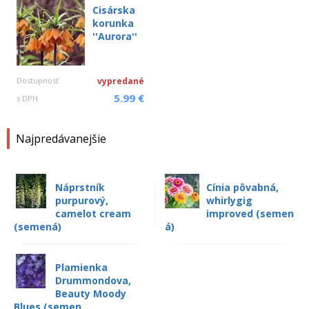
Cisárska
korunka
''Aurora''
Dostupnosť
vypredané
5.99 €
s DPH
Najpredávanejšie
Náprstník
Cínia pôvabná,
purpurový,
whirlygig
camelot cream
improved (semen
(semená)
á)
Plamienka
Drummondova,
Beauty Moody
Blues (semen...