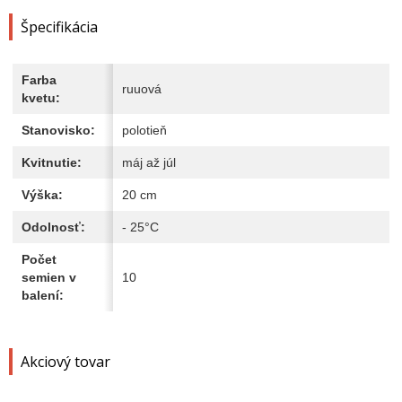
Špecifikácia
Farba
ruuová
kvetu:
Stanovisko:
polotieň
Kvitnutie:
máj až júl
Výška:
20 cm
Odolnosť:
- 25°C
Počet
semien v
10
balení:
Akciový tovar