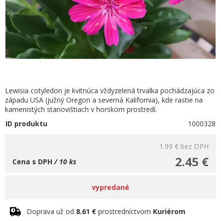
Lewisia cotyledon je kvitnúca vždyzelená trvalka pochádzajúca zo
západu USA (južný Oregon a severná Kalifornia), kde rastie na
kamenistých stanovištiach v horskom prostredí.
ID produktu
1000328
1.99 €
bez DPH
2.45 €
Cena s DPH
/ 10 ks
vypredané
Doprava už od
8.61 €
prostredníctvom
Kuriérom