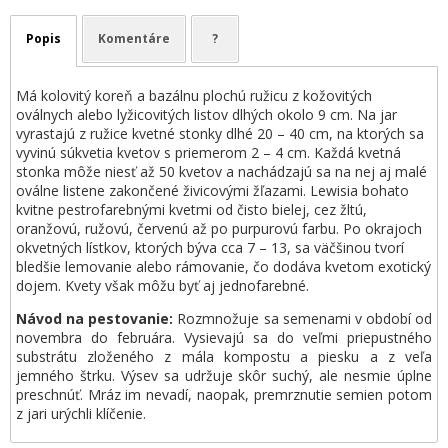
Popis
Komentáre
?
Má kolovitý koreň a bazálnu plochú ružicu z kožovitých
oválnych alebo lyžicovitých listov dlhých okolo 9 cm. Na jar
vyrastajú z ružice kvetné stonky dlhé 20 – 40 cm, na ktorých sa
vyvinú súkvetia kvetov s priemerom 2 – 4 cm. Každá kvetná
stonka môže niesť až 50 kvetov a nachádzajú sa na nej aj malé
oválne listene zakončené živicovými žľazami. Lewisia bohato
kvitne pestrofarebnými kvetmi od čisto bielej, cez žltú,
oranžovú, ružovú, červenú až po purpurovú farbu. Po okrajoch
okvetných lístkov, ktorých býva cca 7 – 13, sa väčšinou tvorí
bledšie lemovanie alebo rámovanie, čo dodáva kvetom exotický
dojem. Kvety však môžu byť aj jednofarebné.
Návod na pestovanie:
Rozmnožuje sa semenami v období od
novembra do februára. Vysievajú sa do veľmi priepustného
substrátu zloženého z mála kompostu a piesku a z veľa
jemného štrku. Výsev sa udržuje skôr suchý, ale nesmie úplne
preschnúť. Mráz im nevadí, naopak, premrznutie semien potom
z jari urýchli klíčenie.