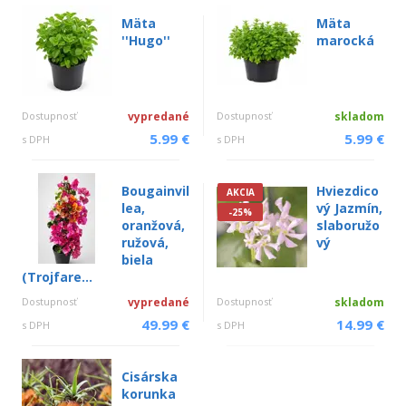
Mäta
Mäta
''Hugo''
marocká
Dostupnosť
vypredané
Dostupnosť
skladom
5.99 €
5.99 €
s DPH
s DPH
Bougainvil
Hviezdico
AKCIA
lea,
vý Jazmín,
-25%
oranžová,
slaboružo
ružová,
vý
biela
(Trojfare...
Dostupnosť
vypredané
Dostupnosť
skladom
49.99 €
14.99 €
s DPH
s DPH
Cisárska
korunka