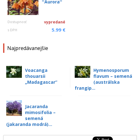
''Aurora''
Dostupnosť
vypredané
5.99 €
s DPH
Najpredávanejšie
Voacanga
Hymenosporum
thouarsii
flavum – semená
„Madagascar“
(austrálska
frangip...
Jacaranda
mimosifolia –
semená
(jakaranda modrá)...