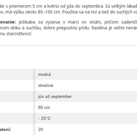
ule s priemerom 5 cm a kvitnú od júla do septembra. Sú veľkým láka
, má výšku okolo 80–100 cm. Používa sa na rez a tiež do suchých vä
ovanie:
Ježibaba sa vysieva v marci vo vnútri, pričom sadeni
lnom slnku a suchšiu, dobre priepustnú pôdu. Rastlina je veľmi nen
nu starostlivosť.
modrá
slnečné
jún až september
80 cm
- 25°C
alení:
20