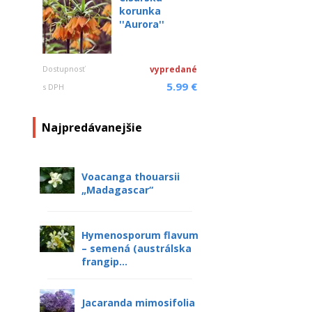
korunka
''Aurora''
Dostupnosť
vypredané
5.99 €
s DPH
Najpredávanejšie
Voacanga thouarsii
„Madagascar“
Hymenosporum flavum
– semená (austrálska
frangip...
Jacaranda mimosifolia