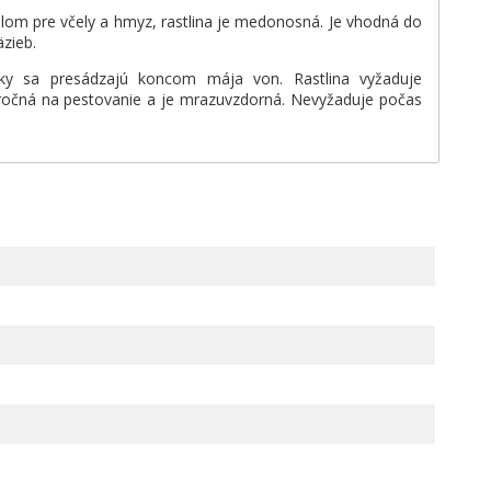
dlom pre včely a hmyz, rastlina je medonosná. Je vhodná do
zieb.
čky sa presádzajú koncom mája von. Rastlina vyžaduje
áročná na pestovanie a je mrazuvzdorná. Nevyžaduje počas