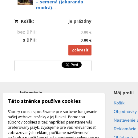
– semená (jakaranda
modrá)...
Košík:
je prázdny
bez DPH:
0.00 €
s DPH:
0.00 €
Zobraziť
Informácie
Môj profil
Táto stránka používa cookies
Všetko o nákupe
Košík
Súbory cookies používame pre správne fungovanie
Obchodné podmienky
Objednávky
našej webovej stránky a jej funkcií. Pomocou
Ochrana súkromia
Nastavenie 
súborov cookies si tiež napríklad pamätáme váš
preferovaný jazyk, zvyšujeme pre vás relevantnosť
Reklamácie
zobrazovaných reklám, počítame návštevnosť
Obľúbené
stránok a pamätáme si vaše nastavenia vykonané na