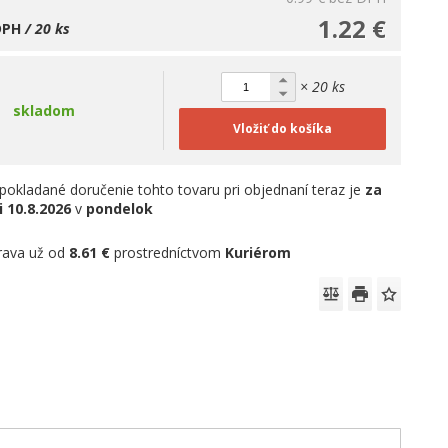
1.22 €
DPH
/ 20 ks
× 20 ks
skladom
Vložiť do košíka
pokladané doručenie tohto tovaru pri objednaní teraz je
za
i
10.8.2026
v
pondelok
rava už od
8.61 €
prostredníctvom
Kuriérom