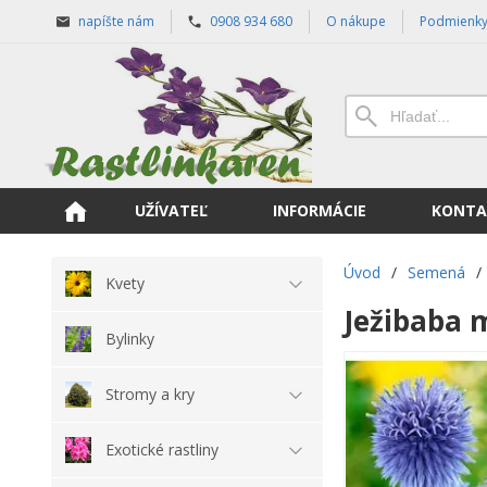
napíšte nám
0908 934 680
O nákupe
Podmienk
UŽÍVATEĽ
INFORMÁCIE
KONTA
Úvod
/
Semená
/
Kvety
Ježibaba 
Bylinky
Stromy a kry
Exotické rastliny