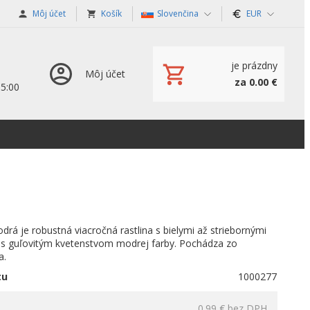
Môj účet
Košík
Slovenčina
EUR
je prázdny
Môj účet
za 0.00 €
15:00
drá je robustná viacročná rastlina s bielymi až striebornými
 s guľovitým kvetenstvom modrej farby. Pochádza zo
a.
tu
1000277
0.99 €
bez DPH