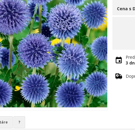
Cena s 
Pred
3 dn
Dop
táre
?