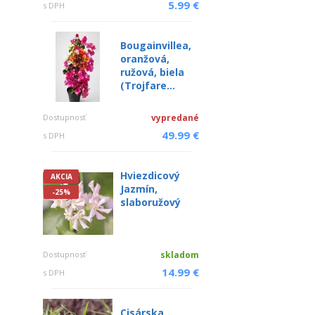
5.99 €
s DPH
Bougainvillea,
oranžová,
ružová, biela
(Trojfare...
Dostupnosť
vypredané
49.99 €
s DPH
Hviezdicový
AKCIA
Jazmín,
-25%
slaboružový
Dostupnosť
skladom
14.99 €
s DPH
Cisárska