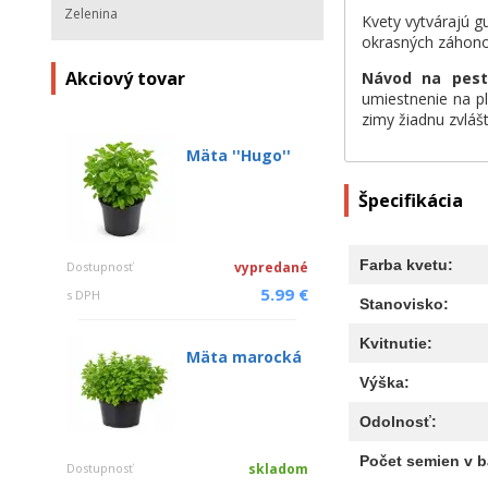
Zelenina
Kvety vytvárajú g
okrasných záhonov
Akciový tovar
Návod na pest
umiestnenie na p
zimy žiadnu zvlášt
Mäta ''Hugo''
Špecifikácia
Farba kvetu:
Dostupnosť
vypredané
5.99 €
s DPH
Stanovisko:
Kvitnutie:
Mäta marocká
Výška:
Odolnosť:
Počet semien v b
Dostupnosť
skladom