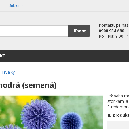
y
Súkromie
Kontaktujte nás
Hľadať
0908 934 680
Po - Pia: 9:00 - 
KT
Trvalky
modrá (semená)
Ježibaba mo
stonkami a
Stredomori
ID produk