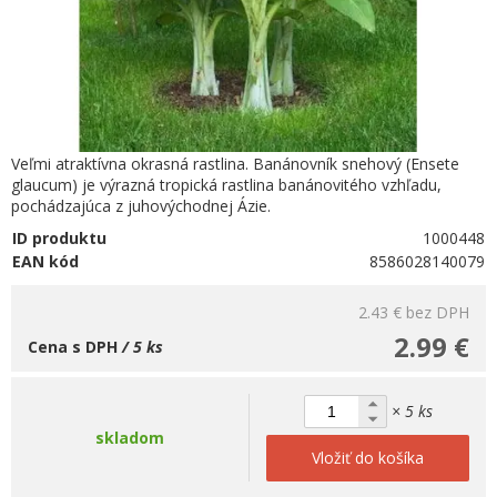
Veľmi atraktívna okrasná rastlina. Banánovník snehový (Ensete
glaucum) je výrazná tropická rastlina banánovitého vzhľadu,
pochádzajúca z juhovýchodnej Ázie.
ID produktu
1000448
EAN kód
8586028140079
2.43 €
bez DPH
2.99 €
Cena s DPH
/ 5 ks
× 5 ks
skladom
Vložiť do košíka