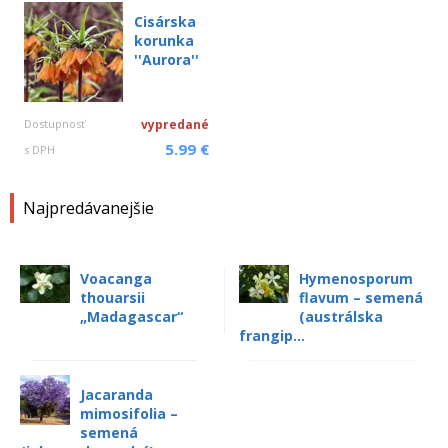
Cisárska
korunka
''Aurora''
Dostupnosť
vypredané
5.99 €
s DPH
Najpredávanejšie
Voacanga
Hymenosporum
thouarsii
flavum – semená
„Madagascar“
(austrálska
frangip...
Jacaranda
mimosifolia –
semená