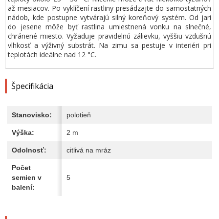
až mesiacov. Po vyklíčení rastliny presádzajte do samostatných
nádob, kde postupne vytvárajú silný koreňový systém. Od jari
do jesene môže byť rastlina umiestnená vonku na slnečné,
chránené miesto. Vyžaduje pravidelnú zálievku, vyššiu vzdušnú
vlhkosť a výživný substrát. Na zimu sa pestuje v interiéri pri
teplotách ideálne nad 12 °C.
Špecifikácia
Stanovisko:
polotieň
Výška:
2 m
Odolnosť:
citlivá na mráz
Počet
semien v
5
balení: