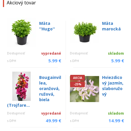
Akciový tovar
Mäta
Mäta
''Hugo''
marocká
Dostupnosť
vypredané
Dostupnosť
skladom
5.99 €
5.99 €
s DPH
s DPH
Bougainvil
Hviezdico
AKCIA
lea,
vý Jazmín,
-25%
oranžová,
slaboružo
ružová,
vý
biela
(Trojfare...
Dostupnosť
vypredané
Dostupnosť
skladom
49.99 €
14.99 €
s DPH
s DPH