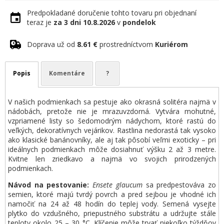
Predpokladané doručenie tohto tovaru pri objednaní
teraz je
za 3 dni
10.8.2026
v
pondelok
Doprava už od
8.61 €
prostredníctvom
Kuriérom
Popis
Komentáre
?
V našich podmienkach sa pestuje ako okrasná solitéra najmä v
nádobách, pretože nie je mrazuvzdorná. Vytvára mohutné,
vzpriamené listy so šedomodrým nádychom, ktoré rastú do
veľkých, dekoratívnych vejárikov. Rastlina nedorastá tak vysoko
ako klasické banánovníky, ale aj tak pôsobí veľmi exoticky – pri
ideálnych podmienkach môže dosiahnuť výšku 2 až 3 metre.
Kvitne len zriedkavo a najmä vo svojich prirodzených
podmienkach.
Návod na pestovanie:
Ensete glaucum
sa predpestováva zo
semien, ktoré majú tvrdý povrch a pred sejbou je vhodné ich
namočiť na 24 až 48 hodín do teplej vody. Semená vysejte
plytko do vzdušného, priepustného substrátu a udržujte stále
teploty okolo 25 – 30 °C. Klíčenie môže trvať niekoľko týždňov