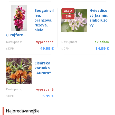
Bougainvil
Hviezdico
AKCIA
lea,
vý Jazmín,
-25%
oranžová,
slaboružo
ružová,
vý
biela
(Trojfare...
Dostupnosť
vypredané
Dostupnosť
skladom
49.99 €
14.99 €
s DPH
s DPH
Cisárska
korunka
''Aurora''
Dostupnosť
vypredané
5.99 €
s DPH
Najpredávanejšie