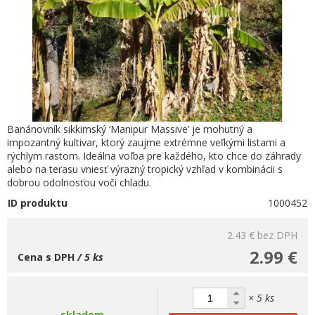
Banánovník sikkimský ‘Manipur Massive’ je mohutný a
impozantný kultivar, ktorý zaujme extrémne veľkými listami a
rýchlym rastom. Ideálna voľba pre každého, kto chce do záhrady
alebo na terasu vniesť výrazný tropický vzhľad v kombinácii s
dobrou odolnosťou voči chladu.
ID produktu
1000452
2.43 €
bez DPH
2.99 €
Cena s DPH
/ 5 ks
× 5 ks
skladom