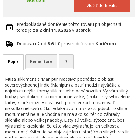
Vložiť do košíka
Predpokladané doručenie tohto tovaru pri objednaní
teraz je
za 2 dni
11.8.2026
v
utorok
Doprava už od
8.61 €
prostredníctvom
Kuriérom
Popis
Komentáre
?
Musa sikkimensis ‘Manipur Massive’ pochádza z oblasti
severovýchodnej Indie (Manipur) a patrí medzi najväčšie a
najrobustnejšie formy sikkimského banánovníka. Vytvára silný,
hrubý pseudokmeň a mimoriadne veľké, široké listy sýtozelenej
farby, ktoré môžu v ideálnych podmienkach dosahovať
niekoľkometrovú dĺžku. Vďaka svojmu vzrastu pôsobí rastlina
monumentálne a je vhodná najmä ako solitér do záhrady,
skleníka alebo veľkej nádoby. Listy sú veľké, sýtozelené, bez
výrazného kreslenia, čo ešte viac zvýrazňuje ich veľkosť a
mohutnosť. Kvitnutie sa objavuje len u starších a silných rastlín
pestovaných v ideálnych podmienkach a má typické