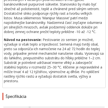
banánovníkové purpurové súkvetie. Stanovisko by malo byť
slnečné až polotienisté, teplé a chránené pred silným vetrom.
Dostatočné slnko podporuje rýchly rast a tvorbu veľkých
listov. Musa sikkimensis ‘Manipur Massive’ patrí medzi
najodolnejšie banánovníky. Nadzemná časť zvyčajne odumiera
pri silnejších mrazoch, avšak podzemný oddenok dokáže pri
dobrej zimnej ochrane prežiť teploty približne -10 až -12 °C.
Návod na pestovanie:
Pestovanie zo semien je možné,
vyžaduje si však teplo a trpezlivosť. Semená majú tvrdý obal,
preto sa odporúča ich namočenie na 24 až 72 hodín do teplej
vody, prípadne jemné mechanické narušenie obalu. Vysievajú sa
do ľahkého, priepustného substrátu do hĺbky približne 1–2 cm.
Substrát je potrebné udržiavať mierne vlhký a zabezpečiť
stabilnú teplotu v rozmedzí 25–30 °C. Klíčenie je nepravidelné a
môže trvať 4 až 12 týždňov, výnimočne aj dlhšie. Po vyklíčení
rastliny rýchlo rastú a vyžadujú dostatok svetla, výživy a
priestoru.
Špecifikácia