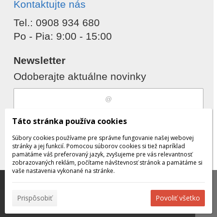
Kontaktujte nás
Tel.: 0908 934 680
Po - Pia: 9:00 - 15:00
Newsletter
Odoberajte aktuálne novinky
Súhlasím s
spracovaním osobných
Táto stránka používa cookies
údajov
Súbory cookies používame pre správne fungovanie našej webovej
stránky a jej funkcií. Pomocou súborov cookies si tiež napríklad
pamätáme váš preferovaný jazyk, zvyšujeme pre vás relevantnosť
zobrazovaných reklám, počítame návštevnosť stránok a pamätáme si
Odobrať
Pridať
vaše nastavenia vykonané na stránke.
Táto stránka používa súbory cookies, ktoré nám
pomáhajú poskytovať služby. Používaním našich služieb
✖
Prispôsobiť
Povoliť všetko
vyjadrujete súhlas s používaním súborov cookies.
Viac
© 2026 WEXBO |
www.wexbo.com
|
Prihlásiť
informácií nájdete tu.