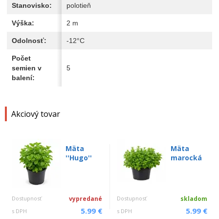
Stanovisko:
polotieň
Výška:
2 m
Odolnosť:
-12°C
Počet
semien v
5
balení:
Akciový tovar
Mäta
Mäta
''Hugo''
marocká
Dostupnosť
vypredané
Dostupnosť
skladom
5.99 €
5.99 €
s DPH
s DPH