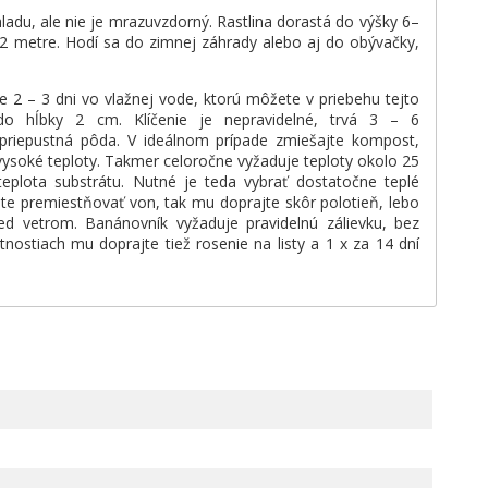
adu, ale nie je mrazuvzdorný. Rastlina dorastá do výšky 6–
2 metre. Hodí sa do zimnej záhrady alebo aj do obývačky,
2 – 3 dni vo vlažnej vode, ktorú môžete v priebehu tejto
o hĺbky 2 cm. Klíčenie je nepravidelné, trvá 3 – 6
priepustná pôda. V ideálnom prípade zmiešajte kompost,
vysoké teploty. Takmer celoročne vyžaduje teploty okolo 25
teplota substrátu. Nutné je teda vybrať dostatočne teplé
ete premiestňovať von, tak mu doprajte skôr polotieň, lebo
d vetrom. Banánovník vyžaduje pravidelnú zálievku, bez
ostiach mu doprajte tiež rosenie na listy a 1 x za 14 dní