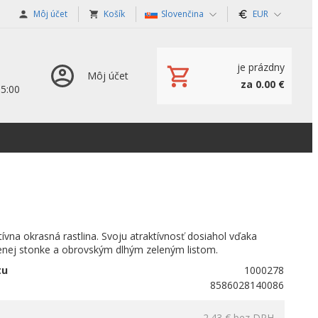
Môj účet
Košík
Slovenčina
EUR
je prázdny
Môj účet
za 0.00 €
15:00
tívna okrasná rastlina. Svoju atraktívnosť dosiahol vďaka
venej stonke a obrovským dlhým zeleným listom.
tu
1000278
8586028140086
2.43 €
bez DPH