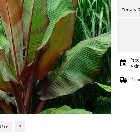
Cena s 
Pred
4 dn
Dop
táre
?