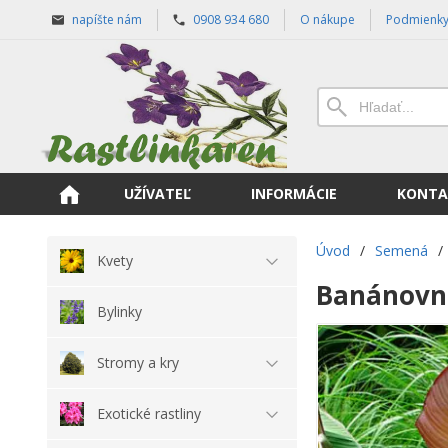
napíšte nám
0908 934 680
O nákupe
Podmienk
UŽÍVATEĽ
INFORMÁCIE
KONTA
Úvod
/
Semená
/
Kvety
Banánovní
Bylinky
Stromy a kry
Exotické rastliny