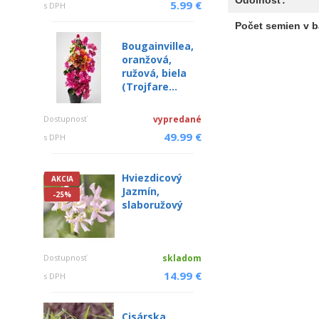
5.99 €
s DPH
Počet semien v b
Bougainvillea,
oranžová,
ružová, biela
(Trojfare...
Dostupnosť
vypredané
49.99 €
s DPH
Hviezdicový
AKCIA
Jazmín,
-25%
slaboružový
Dostupnosť
skladom
14.99 €
s DPH
Cisárska