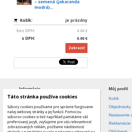
– semená (jakaranda
modrá)...
Košík:
je prázdny
bez DPH:
0.00 €
s DPH:
0.00 €
Zobraziť
Informácie
Môj profil
Táto stránka používa cookies
Všetko o nákupe
Košík
Súbory cookies používame pre správne fungovanie
Obchodné podmienky
Objednávky
našej webovej stránky a jej funkcií. Pomocou
Ochrana súkromia
Nastavenie 
súborov cookies si tiež napríklad pamätáme váš
preferovaný jazyk, zvyšujeme pre vás relevantnosť
Reklamácie
zobrazovaných reklám, počítame návštevnosť
Obľúbené
stránok a pamätáme si vaše nastavenia vykonané na