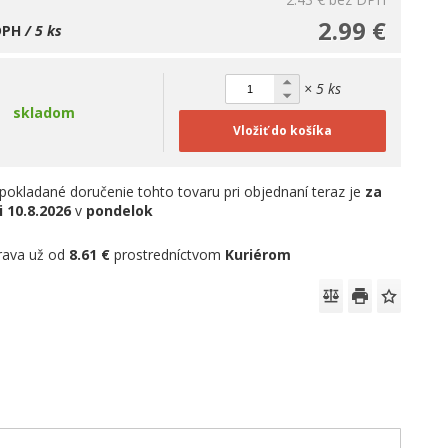
2.99 €
DPH
/ 5 ks
× 5 ks
skladom
Vložiť do košíka
pokladané doručenie tohto tovaru pri objednaní teraz je
za
i
10.8.2026
v
pondelok
rava už od
8.61 €
prostredníctvom
Kuriérom