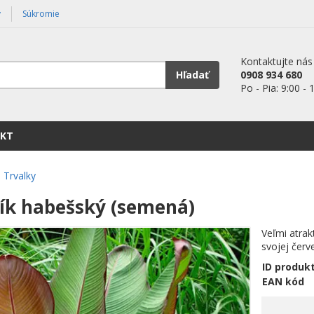
y
Súkromie
Kontaktujte nás
Hľadať
0908 934 680
Po - Pia: 9:00 - 
KT
Trvalky
k habešský (semená)
Veľmi atrak
svojej čer
ID produk
EAN kód