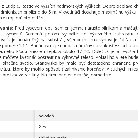
 z Etiópie. Rastie vo vyšších nadmorských výškach. Dobre odoláva chl
odmienkach približne do 5 m. V kvetináči dosahuje maximálnu výšku 
ie tropickú atmosféru.
vanie:
Pred výsevom obal semien jemne narušte pilníkom a máčajte 
rát vymeniť. Semená potom vysaďte do výsevného substrátu d
vník je nenáročný na substrát, všeobecne mu vyhovuje ľahšia a 
 v pomere 2:1:1. Banánovník je naopak náročný na vlhkosť vzduchu a 
ačného kľudu znesie i teploty okolo 17 °C. Dôležitá je aj vyššia 
e môžete kvetináč postaviť na výhrevné teleso. Pokiaľ ho v lete bud
slnečné svetlo. Stanovisko by malo byť dostatočne chránené pre
rátu, ktoré by mohlo spôsobiť zahnívanie koreňov. V suchých miestn
 pre izbové rastliny. Na zimu hnojenie radšej obmedzte.
polotieň
2 m
citlivá na mráz