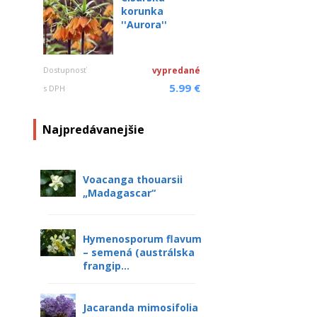
korunka
''Aurora''
Dostupnosť
vypredané
5.99 €
s DPH
Najpredávanejšie
Voacanga thouarsii
„Madagascar“
Hymenosporum flavum
– semená (austrálska
frangip...
Jacaranda mimosifolia