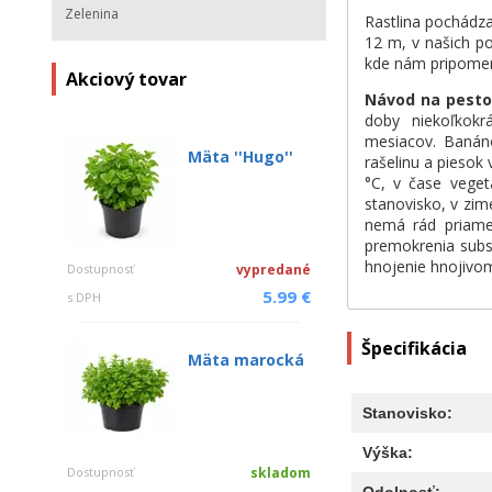
Zelenina
Rastlina pochádza
12 m, v našich p
kde nám pripomen
Akciový tovar
Návod na pesto
doby niekoľkok
mesiacov. Banáno
Mäta ''Hugo''
rašelinu a piesok
°C, v čase veget
stanovisko, v zim
nemá rád priame 
premokrenia subst
hnojenie hnojivom
Dostupnosť
vypredané
5.99 €
s DPH
Špecifikácia
Mäta marocká
Stanovisko:
Výška:
Dostupnosť
skladom
Odolnosť: