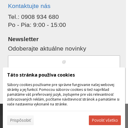
Kontaktujte nás
Tel.: 0908 934 680
Po - Pia: 9:00 - 15:00
Newsletter
Odoberajte aktuálne novinky
Súhlasím s
spracovaním osobných
Táto stránka používa cookies
údajov
Súbory cookies používame pre správne fungovanie našej webovej
stránky a jej funkcií. Pomocou súborov cookies si tiež napríklad
pamätáme váš preferovaný jazyk, zvyšujeme pre vás relevantnosť
zobrazovaných reklám, počítame návštevnosť stránok a pamätáme si
Odobrať
Pridať
vaše nastavenia vykonané na stránke.
Táto stránka používa súbory cookies, ktoré nám
pomáhajú poskytovať služby. Používaním našich služieb
✖
Prispôsobiť
Povoliť všetko
vyjadrujete súhlas s používaním súborov cookies.
Viac
© 2026 WEXBO |
www.wexbo.com
|
Prihlásiť
informácií nájdete tu.