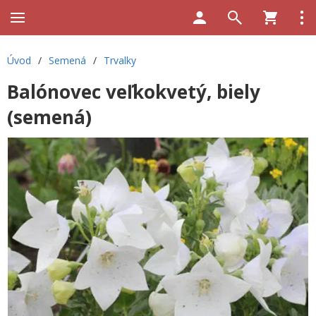
Úvod
/
Semená
/
Trvalky
Balónovec veľkokvetý, biely
(semená)