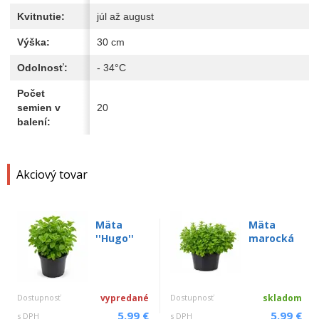
Kvitnutie:
júl až august
Výška:
30 cm
Odolnosť:
- 34°C
Počet
semien v
20
balení:
Akciový tovar
Mäta
Mäta
''Hugo''
marocká
Dostupnosť
vypredané
Dostupnosť
skladom
5.99 €
5.99 €
s DPH
s DPH