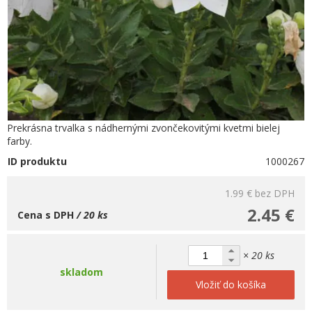
Prekrásna trvalka s nádhernými zvončekovitými kvetmi bielej
farby.
ID produktu
1000267
1.99 €
bez DPH
2.45 €
Cena s DPH
/ 20 ks
× 20 ks
skladom
Vložiť do košíka