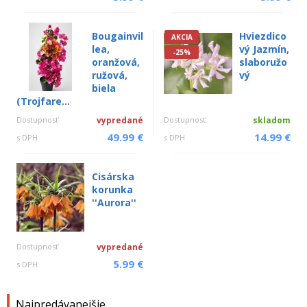
Bougainvil
Hviezdico
AKCIA
lea,
vý Jazmín,
-25%
oranžová,
slaboružo
ružová,
vý
biela
(Trojfare...
Dostupnosť
vypredané
Dostupnosť
skladom
49.99 €
14.99 €
s DPH
s DPH
Cisárska
korunka
''Aurora''
Dostupnosť
vypredané
5.99 €
s DPH
Najpredávanejšie