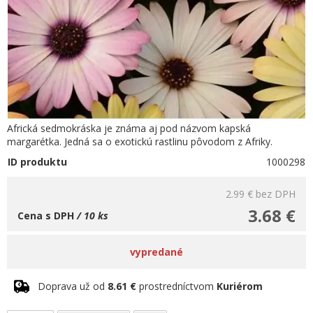
Africká sedmokráska je známa aj pod názvom kapská
margarétka. Jedná sa o exotickú rastlinu pôvodom z Afriky.
ID produktu
1000298
2.99 €
bez DPH
3.68 €
Cena s DPH
/ 10 ks
vypredané
Doprava už od
8.61 €
prostredníctvom
Kuriérom