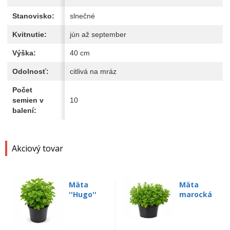
Stanovisko:
slnečné
Kvitnutie:
jún až september
Výška:
40 cm
Odolnosť:
citlivá na mráz
Počet
semien v
10
balení:
Akciový tovar
Mäta
Mäta
''Hugo''
marocká