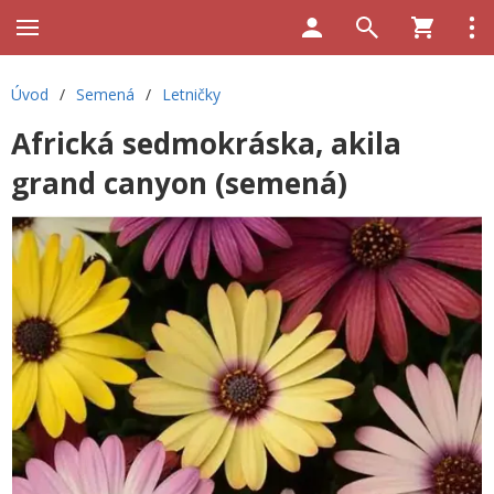
Úvod
/
Semená
/
Letničky
Africká sedmokráska, akila
grand canyon (semená)