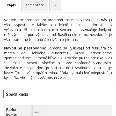
Popis
Komentáre
?
Vo svojom prirodzenom prostredí rastie ako trvalka, u nás ju
však vypestujete ľahšie ako letničku. Rastlina dorastá do
výšky cca 45 cm a tento mix semien sa vyznačuje bielymi,
ružovými i purpurovými kvetmi. Rastlina nie je mrazuvzdorná, je
však pomerne tolerantná k nižším teplotám.
Návod na pestovanie:
Semená sa vysievajú od februára do
marca do ľahkého substrátu, ktorý odporúčame
zjemniť
perlitom.
Semená klíčia 2 – 3 týždne pri teplote okolo 20
°C. Rastline vyberte slnečné a dobre chránené stanovisko.
Nezľaknite sa, pri zlom počasí a v noci rastlina zatvára svoje
kvety. Tie sa však opäť rozvinú. Pôda by mala byť priepustná a
kyslejšia. Vhodný je vyšší obsah železa.
Špecifikácia
Farba
mix
kvetu: